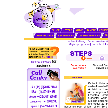
FLÜGE
HOTELS
AUTOS
PAKETE
CRUISE
SP
APARTHOTELS
VIP SERVICES
ON SITE SERVICES
online Zahlung
|
Benutzerunterstü
Mitgliedprogramm
|
nützliche Info
for
live chat software
business
Reisezieltour
Tour und Da
auswählen
auswählen
TOURNAME
Es ist in Kuba
wollen Ihnen hel
Architektur Ha
Anziehungen auf
Ernestes Hemi
Gegenteil, wenn
Sie sich entsche
um Vögel zu be
besuchen oder einfach einen Berg z