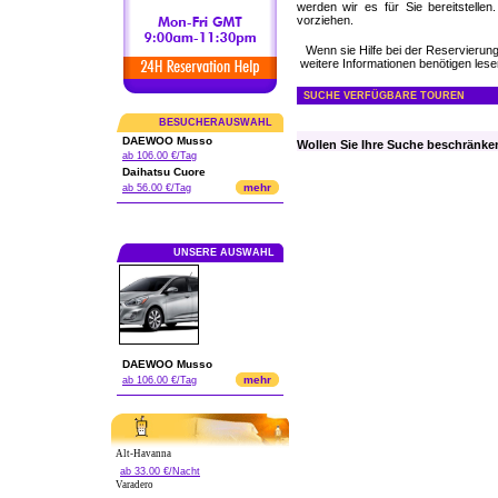
werden wir es für Sie bereitstelle
vorziehen.
Wenn sie Hilfe bei der Reservieru
weitere Informationen benötigen lesen
SUCHE VERFÜGBARE TOUREN
BESUCHERAUSWAHL
DAEWOO Musso
Wollen Sie Ihre Suche beschränke
ab 106.00 €/Tag
Daihatsu Cuore
mehr
ab 56.00 €/Tag
UNSERE AUSWAHL
DAEWOO Musso
mehr
ab 106.00 €/Tag
Alt-Havanna
ab 33.00 €/Nacht
Varadero