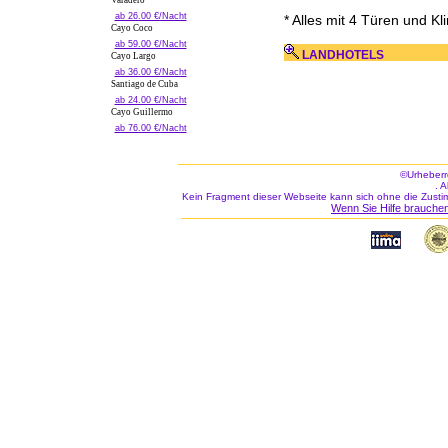
Varadero
ab 26.00 €/Nacht
* Alles mit 4 Türen und K
Cayo Coco
ab 59.00 €/Nacht
LANDHOTELS
Cayo Largo
ab 36.00 €/Nacht
Santiago de Cuba
ab 24.00 €/Nacht
Cayo Guillermo
ab 76.00 €/Nacht
©Urheberr
. 
Kein Fragment dieser Webseite kann sich ohne die Zusti
Wenn Sie Hilfe brauchen