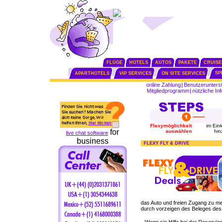
FLÜGE
HOTELS
AUTOS
PAKETE
CRUISE
SP
APARTHOTELS
VIP SERVICES
ON SITE SERVICES
online Zahlung
|
Benutzerunters
Mitgliedprogramm
|
nützliche In
Flexymöglichkeit
im Ein
for
auswählen
hin
live chat software
business
FLEXY FLY & DRIVE
das Auto und freien Zugang zu me
durch vorzeigen des Beleges des