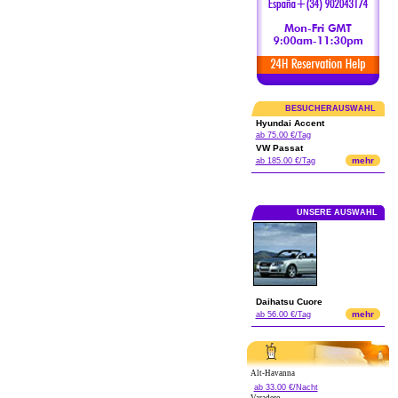
BESUCHERAUSWAHL
Hyundai Accent
ab 75.00 €/Tag
VW Passat
mehr
ab 185.00 €/Tag
UNSERE AUSWAHL
Daihatsu Cuore
mehr
ab 56.00 €/Tag
Alt-Havanna
ab 33.00 €/Nacht