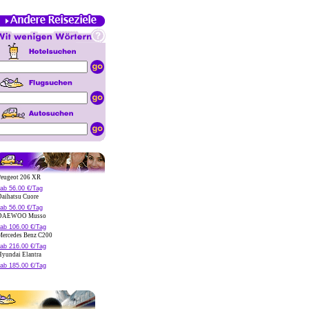
eugeot 206 XR
ab 56.00 €/Tag
aihatsu Cuore
ab 56.00 €/Tag
AEWOO Musso
ab 106.00 €/Tag
ercedes Benz C200
ab 216.00 €/Tag
yundai Elantra
ab 185.00 €/Tag