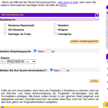
Wenn sie Hilfe bei der Reservierung brauchen,
click here to chat
. oder wenn Sie
weitere Informationen benötigen lesen Sie bitte die
FAQS
MIETWAGENSUCHE
Empfang in:
Havanna-Hauptstadt
Varadero
Alt-Havanna
Holguin
Santiago de Cuba
Camagüey
andere empfangspunkt
anderer Empfangspunkt
Nein |
Ja
Klasse
:
P
D
Wollen Sie Ihre Suche beschränken?:
Nein |
Ja
D
suche
M
H
Falls sie sich entscheiden, dass Auto am Flughafen n Empfang zu nehmen, wird sie
ein Vertreter von Kuba Autovermietung am Flughafen verständigen und alle
Formalitäten erledigen. Alle Autos sollten immer in der gleichen Stadt abgeholt und
abgegeben werden. Deshalb brauchen sie weder einen Bus noch ein Taxi wenn sie
das Auto gleich am Flughafenmietbüro aufgeben.