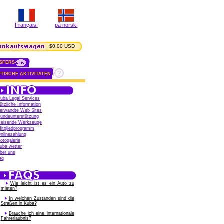
Français!
på norsk!
$0.00 USD
SFERS
TISCHE AKTIVITATEN
uba Legal Services
ützliche Information
erwandte Web Sites
undeunterstützung
eisende Werkzeuge
itgliedprogramm
nlinezahlung
otogalerie
uba wetter
ber uns
aq
Wie leicht ist es ein Auto zu
mieten?
In welchen Zuständen sind die
Straßen in Kuba?
Brauche ich eine internationale
Fahrerlaubnis?