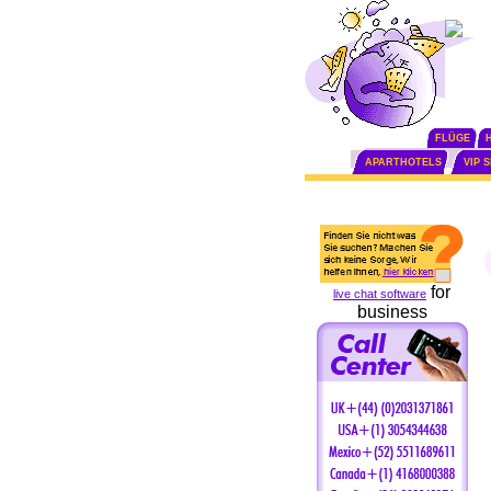
FLÜGE
APARTHOTELS
VIP 
for
live chat software
business