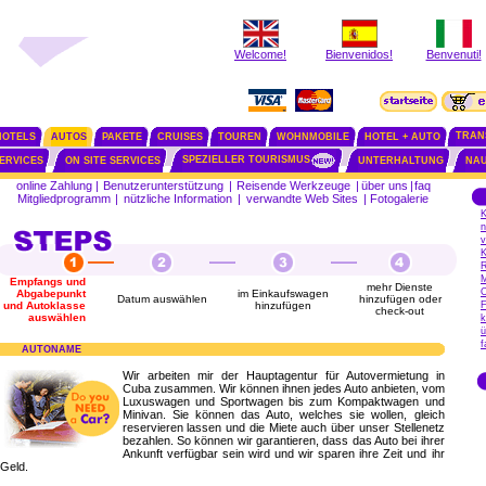
Welcome!
Bienvenidos!
Benvenuti!
TRAN
HOTELS
AUTOS
PAKETE
CRUISES
TOUREN
WOHNMOBILE
HOTEL + AUTO
SPEZIELLER TOURISMUS
SERVICES
ON SITE SERVICES
UNTERHALTUNG
NAU
online Zahlung
|
Benutzerunterstützung
|
Reisende Werkzeuge
|
über uns
|
faq
Mitgliedprogramm
|
nützliche Information
|
verwandte Web Sites
|
Fotogalerie
K
n
v
K
R
M
Empfangs und
mehr Dienste
O
Abgabepunkt
im Einkaufswagen
Datum auswählen
hinzufügen oder
und Autoklasse
hinzufügen
F
check-out
auswählen
k
ü
f
AUTONAME
Wir arbeiten mir der Hauptagentur für Autovermietung in
Cuba zusammen. Wir können ihnen jedes Auto anbieten, vom
Luxuswagen und Sportwagen bis zum Kompaktwagen und
Minivan. Sie können das Auto, welches sie wollen, gleich
reservieren lassen und die Miete auch über unser Stellenetz
bezahlen. So können wir garantieren, dass das Auto bei ihrer
Ankunft verfügbar sein wird und wir sparen ihre Zeit und ihr
Geld.