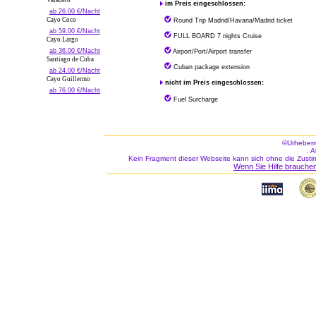
Varadero
im Preis eingeschlossen:
ab 26.00 €/Nacht
Cayo Coco
Round Trip Madrid/Havana/Madrid ticket
ab 59.00 €/Nacht
FULL BOARD 7 nights Cruise
Cayo Largo
ab 36.00 €/Nacht
Airport/Port/Airport transfer
Santiago de Cuba
Cuban package extension
ab 24.00 €/Nacht
Cayo Guillermo
nicht im Preis eingeschlossen:
ab 76.00 €/Nacht
Fuel Surcharge
©Urheberr
. 
Kein Fragment dieser Webseite kann sich ohne die Zusti
Wenn Sie Hilfe brauchen