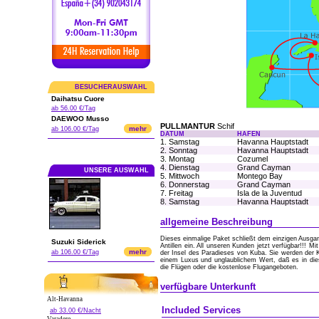
BESUCHERAUSWAHL
Daihatsu Cuore
ab 56.00 €/Tag
DAEWOO Musso
PULLMANTUR
Schif
mehr
ab 106.00 €/Tag
DATUM
HAFEN
1. Samstag
Havanna Hauptstadt
2. Sonntag
Havanna Hauptstadt
3. Montag
Cozumel
4. Dienstag
Grand Cayman
UNSERE AUSWAHL
5. Mittwoch
Montego Bay
6. Donnerstag
Grand Cayman
7. Freitag
Isla de la Juventud
8. Samstag
Havanna Hauptstadt
allgemeine Beschreibung
Dieses einmalige Paket schließt dem einzigen Ausg
Suzuki Siderick
Antillen ein. All unseren Kunden jetzt verfügbar!!!
mehr
ab 106.00 €/Tag
der Insel des Paradieses von Kuba. Sie werden der K
einem Luxus und unglaublichem Wert, daß es in die
die Flügen oder die kostenlose Flugangeboten.
verfügbare Unterkunft
Alt-Havanna
Included Services
ab 33.00 €/Nacht